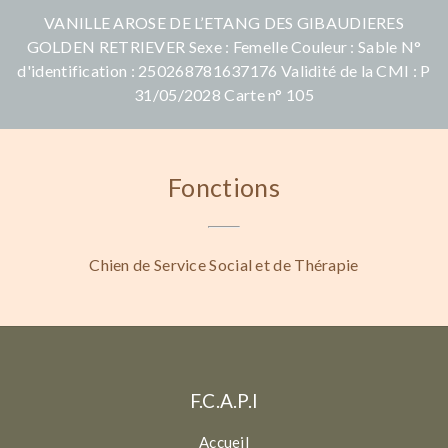
VANILLE AROSE DE L’ETANG DES GIBAUDIERES
GOLDEN RETRIEVER Sexe : Femelle Couleur : Sable N°
d'identification : 250268781637176 Validité de la CMI : P
31/05/2028 Carte n° 105
Fonctions
Chien de Service Social et de Thérapie
F.C.A.P.I
Accueil