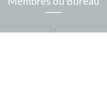
Membres du Bureau
ole
Laëtitia
-Présidente
Trésorière